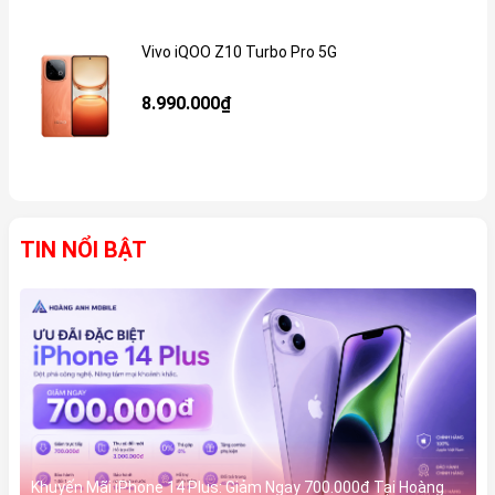
Vivo iQOO Z10 Turbo Pro 5G
Gi
8.990.000₫
TIN NỔI BẬT
Khuyến Mãi iPhone 14 Plus: Giảm Ngay 700.000đ Tại Hoàng