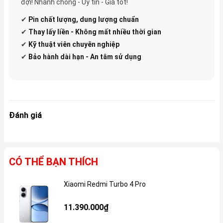
đợi! Nhanh chóng - Uy tín - Giá tốt!
✔
Pin
chất lượng, dung lượng chuẩn
✔
Thay lấy liền - Không mất nhiều thời gian
✔
Kỹ thuật viên chuyên nghiệp
✔
Bảo hành dài hạn - An tâm sử dụng
Đánh giá
CÓ THỂ BẠN THÍCH
Xiaomi Redmi Turbo 4 Pro
Gi
11.390.000₫