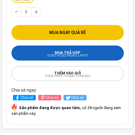
–
+
MUA NGAY QUÁ RẺ
MUA TRẢ GÓP
DUYỆT HỒ SƠ TRONG 5 PHÚT
THÊM VÀO GIỎ
THÊM TRƯỚC THANH TOÁN SAU
Chia sẻ ngay:
Chia sẻ
Chia sẻ
Chia sẻ
Sản phẩm đang được quan tâm,
có 28 người đang xem
sản phẩm này