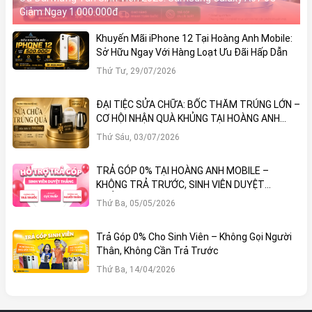
Giảm Ngay 1.000.000đ
Khuyến Mãi iPhone 12 Tại Hoàng Anh Mobile:
Sở Hữu Ngay Với Hàng Loạt Ưu Đãi Hấp Dẫn
Thứ Tư, 29/07/2026
ĐẠI TIỆC SỬA CHỮA: BỐC THĂM TRÚNG LỚN –
CƠ HỘI NHẬN QUÀ KHỦNG TẠI HOÀNG ANH
MOBILE
Thứ Sáu, 03/07/2026
TRẢ GÓP 0% TẠI HOÀNG ANH MOBILE –
KHÔNG TRẢ TRƯỚC, SINH VIÊN DUYỆT
THẲNG!
Thứ Ba, 05/05/2026
Trả Góp 0% Cho Sinh Viên – Không Gọi Người
Thân, Không Cần Trả Trước
Thứ Ba, 14/04/2026