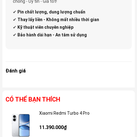
chóng - Uy tín - Giá tốt!
✔
Pin
chất lượng, dung lượng chuẩn
✔
Thay lấy liền - Không mất nhiều thời gian
✔
Kỹ thuật viên chuyên nghiệp
✔
Bảo hành dài hạn - An tâm sử dụng
Đánh giá
CÓ THỂ BẠN THÍCH
Xiaomi Redmi Turbo 4 Pro
Gi
11.390.000₫