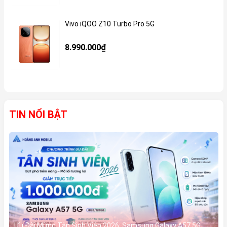
Vivo iQOO Z10 Turbo Pro 5G
Gi
8.990.000₫
TIN NỔI BẬT
Ưu Đãi Mừng Tân Sinh Viên 2026: Samsung Galaxy A57 5G