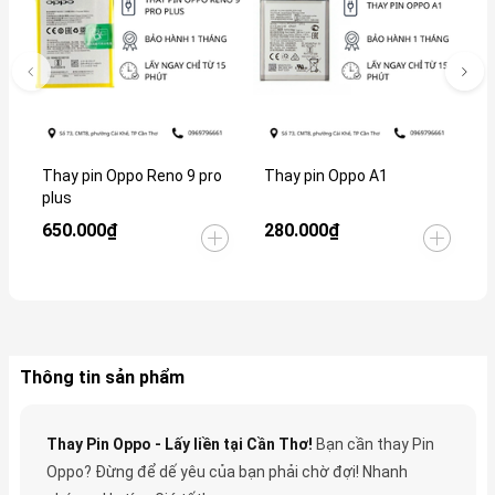
Thay pin Oppo Reno 9 pro
Thay pin Oppo A1
T
plus
650.000₫
280.000₫
4
Thông tin sản phẩm
Thay Pin Oppo - Lấy liền tại Cần Thơ!
Bạn cần thay Pin
Oppo? Đừng để dế yêu của bạn phải chờ đợi! Nhanh