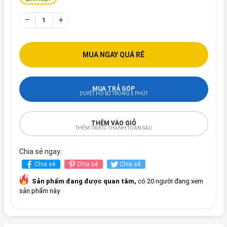
–
+
MUA NGAY QUÁ RẺ
MUA TRẢ GÓP
DUYỆT HỒ SƠ TRONG 5 PHÚT
THÊM VÀO GIỎ
THÊM TRƯỚC THANH TOÁN SAU
Chia sẻ ngay:
Chia sẻ
Chia sẻ
Chia sẻ
Sản phẩm đang được quan tâm,
có 20 người đang xem
sản phẩm này