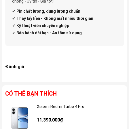
chóng - Uy tín - Giá tốt!
✔
Pin
chất lượng, dung lượng chuẩn
✔
Thay lấy liền - Không mất nhiều thời gian
✔
Kỹ thuật viên chuyên nghiệp
✔
Bảo hành dài hạn - An tâm sử dụng
Đánh giá
CÓ THỂ BẠN THÍCH
Xiaomi Redmi Turbo 4 Pro
Gi
11.390.000₫