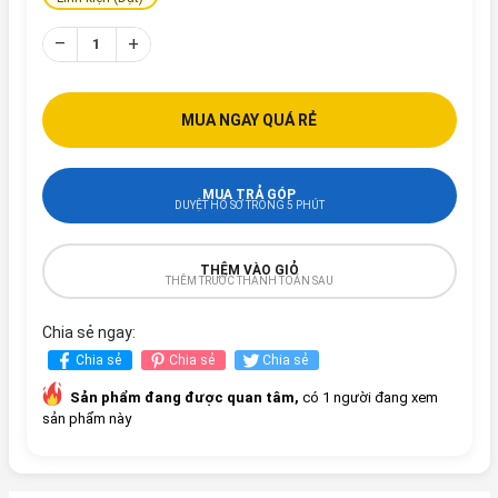
–
+
MUA NGAY QUÁ RẺ
MUA TRẢ GÓP
DUYỆT HỒ SƠ TRONG 5 PHÚT
THÊM VÀO GIỎ
THÊM TRƯỚC THANH TOÁN SAU
Chia sẻ ngay:
Chia sẻ
Chia sẻ
Chia sẻ
Sản phẩm đang được quan tâm,
có 1 người đang xem
sản phẩm này