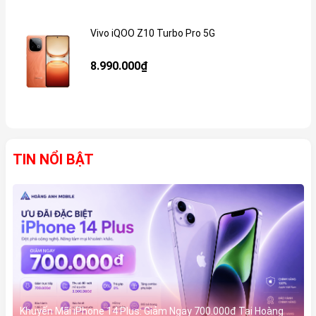
Vivo iQOO Z10 Turbo Pro 5G
Gi
8.990.000₫
TIN NỔI BẬT
Khuyến Mãi iPhone 14 Plus: Giảm Ngay 700.000đ Tại Hoàng