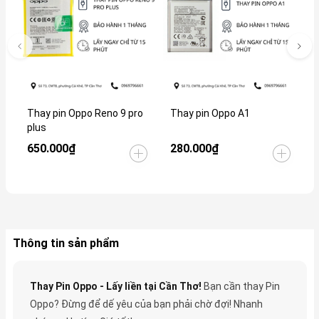
Thay pin Oppo Reno 9 pro
Thay pin Oppo A1
T
plus
650.000₫
280.000₫
4
Thông tin sản phẩm
Thay Pin Oppo - Lấy liền tại Cần Thơ!
Bạn cần thay Pin
Oppo? Đừng để dế yêu của bạn phải chờ đợi! Nhanh