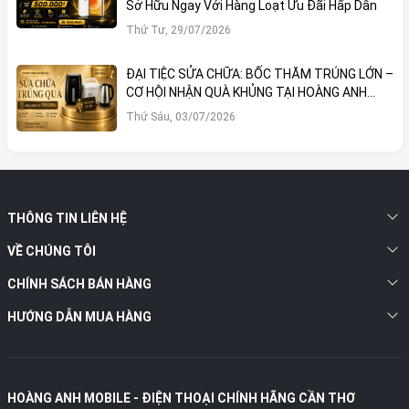
Sở Hữu Ngay Với Hàng Loạt Ưu Đãi Hấp Dẫn
Thứ Tư, 29/07/2026
ĐẠI TIỆC SỬA CHỮA: BỐC THĂM TRÚNG LỚN –
CƠ HỘI NHẬN QUÀ KHỦNG TẠI HOÀNG ANH
MOBILE
Thứ Sáu, 03/07/2026
THÔNG TIN LIÊN HỆ
VỀ CHÚNG TÔI
CHÍNH SÁCH BÁN HÀNG
HƯỚNG DẪN MUA HÀNG
HOÀNG ANH MOBILE - ĐIỆN THOẠI CHÍNH HÃNG CẦN THƠ