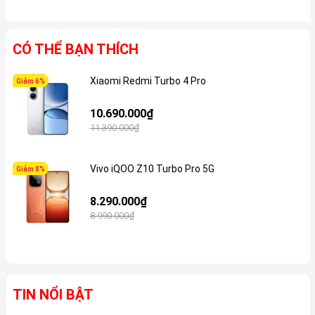
CÓ THỂ BẠN THÍCH
Xiaomi Redmi Turbo 4 Pro
Giảm 6%
Gi
10.690.000₫
11.390.000₫
Vivo iQOO Z10 Turbo Pro 5G
Giảm 8%
Gi
8.290.000₫
8.990.000₫
TIN NỔI BẬT