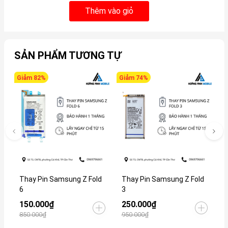
Thêm vào giỏ
SẢN PHẨM TƯƠNG TỰ
Giảm 82%
Giảm 74%
Thay Pin Samsung Z Fold
Thay Pin Samsung Z Fold
T
6
3
1
150.000₫
250.000₫
L
850.000₫
950.000₫