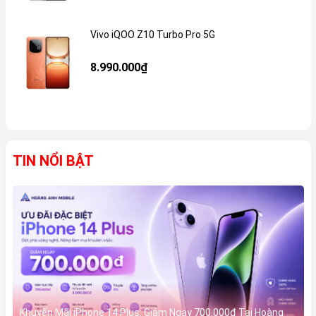
Vivo iQOO Z10 Turbo Pro 5G
Gi
8.990.000₫
TIN NỔI BẬT
Khuyến Mãi iPhone 14 Plus: Giảm Ngay 700.000đ Tại Hoàng