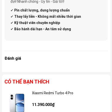
đợi! Nhanh chóng - Uy tín - Giá tốt!
✔
Pin
chất lượng, dung lượng chuẩn
✔
Thay lấy liền - Không mất nhiều thời gian
✔
Kỹ thuật viên chuyên nghiệp
✔
Bảo hành dài hạn - An tâm sử dụng
Đánh giá
CÓ THỂ BẠN THÍCH
Xiaomi Redmi Turbo 4 Pro
Gi
11.390.000₫