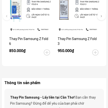
Thay Pin Samsung Z Fold
Thay Pin Samsung Z Fold
T
6
3
1
850.000₫
950.000₫
5
Thông tin sản phẩm
Thay Pin Samsung - Lấy liền tại Cần Thơ!
Bạn cần thay
Pin Samsung? Đừng để dế yêu của bạn phải chờ