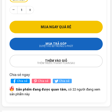
–
+
MUA NGAY QUÁ RẺ
MUA TRẢ GÓP
DUYỆT HỒ SƠ TRONG 5 PHÚT
THÊM VÀO GIỎ
THÊM TRƯỚC THANH TOÁN SAU
Chia sẻ ngay:
Chia sẻ
Chia sẻ
Chia sẻ
Sản phẩm đang được quan tâm,
có 22 người đang xem
sản phẩm này