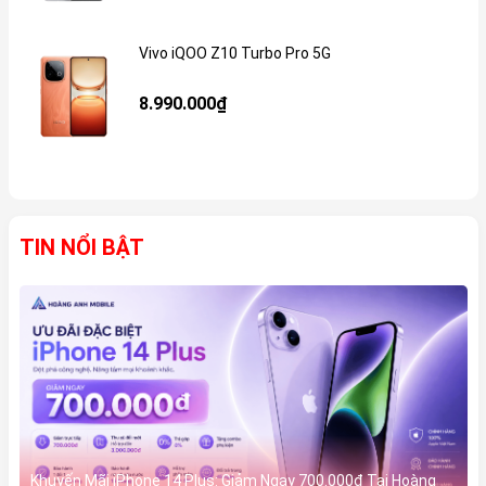
Vivo iQOO Z10 Turbo Pro 5G
Gi
8.990.000₫
TIN NỔI BẬT
Khuyến Mãi iPhone 14 Plus: Giảm Ngay 700.000đ Tại Hoàng