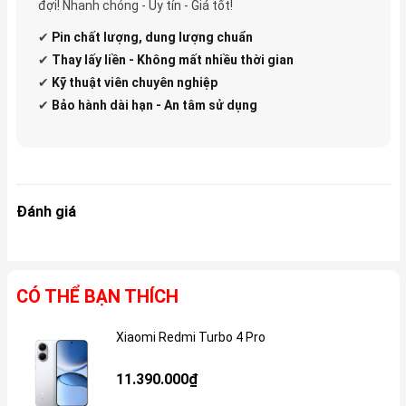
đợi! Nhanh chóng - Uy tín - Giá tốt!
✔
Pin
chất lượng, dung lượng chuẩn
✔
Thay lấy liền - Không mất nhiều thời gian
✔
Kỹ thuật viên chuyên nghiệp
✔
Bảo hành dài hạn - An tâm sử dụng
Đánh giá
CÓ THỂ BẠN THÍCH
Xiaomi Redmi Turbo 4 Pro
Gi
11.390.000₫