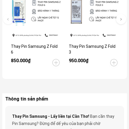
Thay Pin Samsung Z Fold
Thay Pin Samsung Z Fold
T
6
3
1
850.000₫
950.000₫
5
Thông tin sản phẩm
Thay Pin Samsung - Lấy liền tại Cần Thơ!
Bạn cần thay
Pin Samsung? Đừng để dế yêu của bạn phải chờ