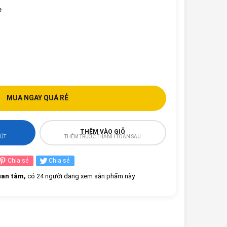
e
MUA NGAY QUÁ RẺ
THÊM VÀO GIỎ
HÚT
THÊM TRƯỚC THANH TOÁN SAU
Chia sẻ
Chia sẻ
an tâm,
có 24 người đang xem sản phẩm này