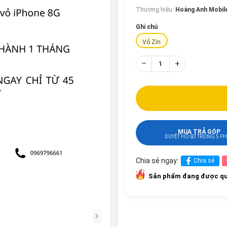
Thương hiệu:
Hoàng Anh Mobil
Ghi chú
Vỏ Zin
–
+
MUA TRẢ GÓP
DUYỆT HỒ SƠ TRONG 5 P
Chia sẻ ngay:
Chia sẻ
Sản phẩm đang được qu