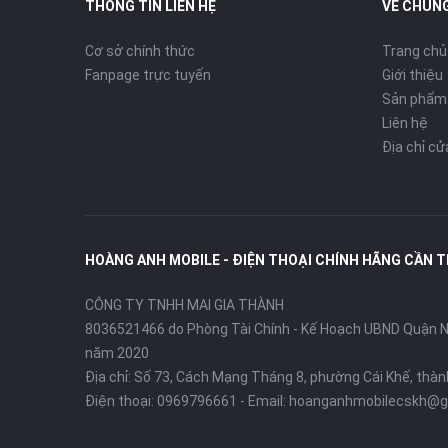
THÔNG TIN LIÊN HỆ
VỀ CHÚNG
Cơ sở chính thức
Trang chủ
Fanpage trực tuyến
Giới thiệu
Sản phẩm
Liên hệ
Địa chỉ c
HOÀNG ANH MOBILE - ĐIỆN THOẠI CHÍNH HÃNG CẦN 
CÔNG TY TNHH MAI GIA THÀNH
8036521466 do Phòng Tài Chính - Kế Hoạch UBND Quận Ni
năm 2020
Địa chỉ:
Số 73, Cách Mạng Tháng 8, phường Cái Khế, thà
Điện thoại:
0969796661
- Email:
hoanganhmobilecskh@g