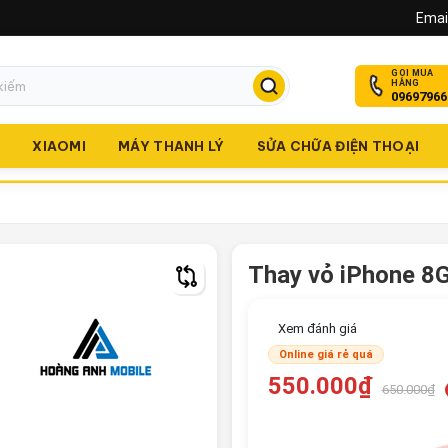
Email
GỌI MUA
HÀNG
09697966
O
XIAOMI
MÁY THANH LÝ
SỬA CHỮA ĐIỆN THOẠI
Thay vỏ iPhone 8
Xem đánh giá
Online giá rẻ quá
550.000₫
650.000₫