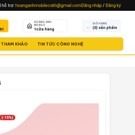
 hỗ trợ:
hoanganhmobilecskh@gmail.com
Đăng nhập
/
Đăng ký
HOÀNG ANH
GIỎ HÀNG
MOBILE
(
0
) sản phẩm
61
1
cửa hàng
THAM KHẢO
TIN TỨC CÔNG NGHỆ
G
(-15%)