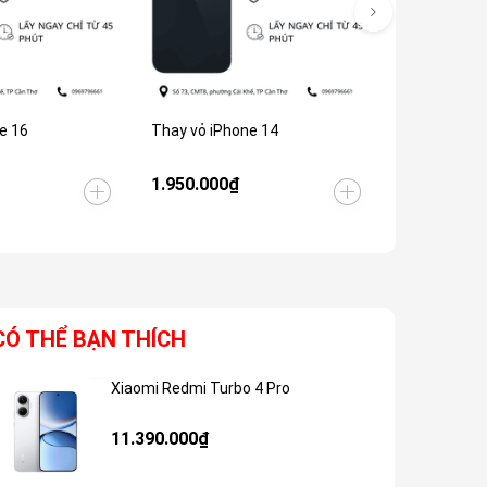
e 16
Thay vỏ iPhone 14
Thay vỏ iPh
1.950.000₫
2.500.000
CÓ THỂ BẠN THÍCH
Xiaomi Redmi Turbo 4 Pro
Giảm 48%
11.390.000₫