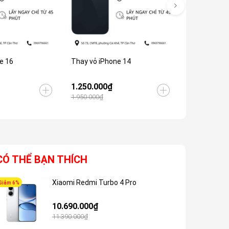
e 16
Thay vỏ iPhone 14
Thay vỏ iPh
1.250.000₫
1.800.000
1.950.000₫
2.500.000₫
CÓ THỂ BẠN THÍCH
Xiaomi Redmi Turbo 4 Pro
Giảm 6%
Giảm 5%
10.690.000₫
11.390.000₫