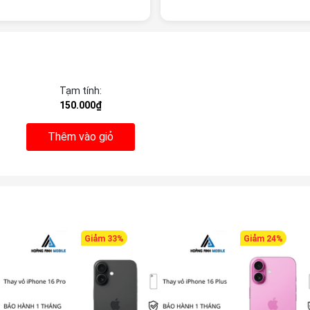
Tạm tính:
150.000₫
Thêm vào giỏ
Giảm 33%
Giảm 24%