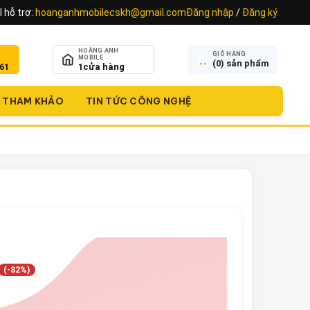
 hỗ trợ:
hoanganhmobilecskh@gmail.com
Đăng nhập
/
Đăng ký
HOÀNG ANH
GIỎ HÀNG
MOBILE
(
0
) sản phẩm
61
1
cửa hàng
THAM KHẢO
TIN TỨC CÔNG NGHỆ
(-82%)