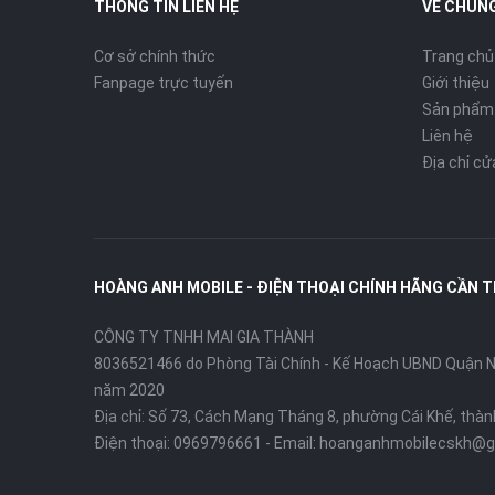
THÔNG TIN LIÊN HỆ
VỀ CHÚNG
Cơ sở chính thức
Trang chủ
Fanpage trực tuyến
Giới thiệu
Sản phẩm
Liên hệ
Địa chỉ c
HOÀNG ANH MOBILE - ĐIỆN THOẠI CHÍNH HÃNG CẦN 
CÔNG TY TNHH MAI GIA THÀNH
8036521466 do Phòng Tài Chính - Kế Hoạch UBND Quận Ni
năm 2020
Địa chỉ:
Số 73, Cách Mạng Tháng 8, phường Cái Khế, thà
Điện thoại:
0969796661
- Email:
hoanganhmobilecskh@g