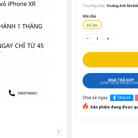
Thương hiệu:
Hoàng Anh Mobil
Ghi chú
Vỏ ZIn
–
+
MUA TRẢ GÓP
DUYỆT HỒ SƠ TRONG 5 P
Chia sẻ ngay:
Chia sẻ
Sản phẩm đang được qu