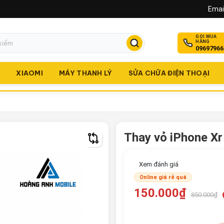
Email
GỌI MUA
HÀNG
09697966
O
XIAOMI
MÁY THANH LÝ
SỬA CHỮA ĐIỆN THOẠI
Thay vỏ iPhone Xr
Xem đánh giá
Online giá rẻ quá
150.000₫
850.000₫