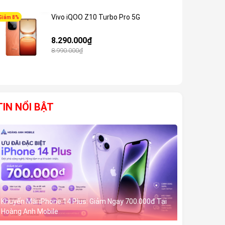
Vivo iQOO Z10 Turbo Pro 5G
Giảm 8%
Giảm 6%
8.290.000₫
8.990.000₫
TIN NỔI BẬT
Khuyến Mãi iPhone 14 Plus: Giảm Ngay 700.000đ Tại
Hoàng Anh Mobile