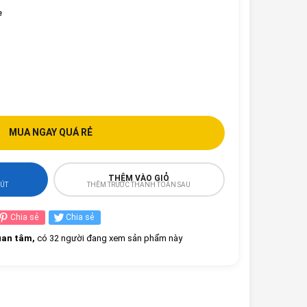
e
MUA NGAY QUÁ RẺ
THÊM VÀO GIỎ
HÚT
THÊM TRƯỚC THANH TOÁN SAU
Chia sẻ
Chia sẻ
an tâm,
có 32 người đang xem sản phẩm này