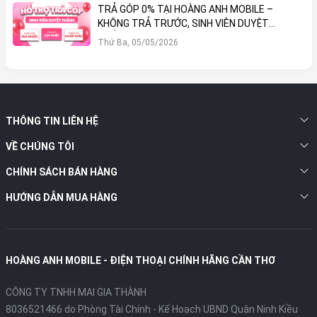
TRẢ GÓP 0% TẠI HOÀNG ANH MOBILE –
KHÔNG TRẢ TRƯỚC, SINH VIÊN DUYỆT
THẲNG!
Thứ Ba, 05/05/2026
THÔNG TIN LIÊN HỆ
VỀ CHÚNG TÔI
CHÍNH SÁCH BÁN HÀNG
HƯỚNG DẪN MUA HÀNG
HOÀNG ANH MOBILE - ĐIỆN THOẠI CHÍNH HÃNG CẦN THƠ
CÔNG TY TNHH MAI GIA THÀNH
8036521466 do Phòng Tài Chính - Kế Hoạch UBND Quận Ninh Kiều