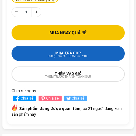
–
+
MUA NGAY QUÁ RẺ
MUA TRẢ GÓP
DUYỆT HỒ SƠ TRONG 5 PHÚT
THÊM VÀO GIỎ
THÊM TRƯỚC THANH TOÁN SAU
Chia sẻ ngay:
Chia sẻ
Chia sẻ
Chia sẻ
Sản phẩm đang được quan tâm,
có 21 người đang xem
sản phẩm này