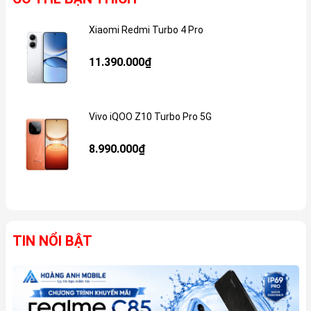
Xiaomi Redmi Turbo 4 Pro
Gi
11.390.000₫
Vivo iQOO Z10 Turbo Pro 5G
Gi
8.990.000₫
TIN NỔI BẬT