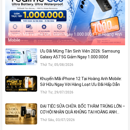
Khuyến Mãi realme C85: Giảm Ngay 1.000.000đ Tại Hoàng Anh
Mobile
Ưu Đãi Mừng Tân Sinh Viên 2026: Samsung
Galaxy A57 5G Giảm Ngay 1.000.000đ
Thứ Tư, 05/08/2026
Khuyến Mãi iPhone 12 Tại Hoàng Anh Mobile:
Sở Hữu Ngay Với Hàng Loạt Ưu Đãi Hấp Dẫn
Thứ Tư, 29/07/2026
ĐẠI TIỆC SỬA CHỮA: BỐC THĂM TRÚNG LỚN –
CƠ HỘI NHẬN QUÀ KHỦNG TẠI HOÀNG ANH
MOBILE
Thứ Sáu, 03/07/2026