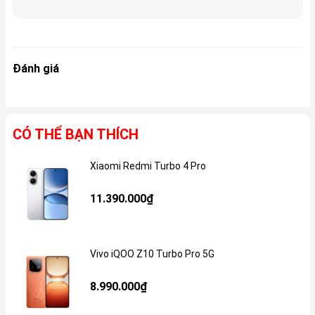
Đánh giá
CÓ THỂ BẠN THÍCH
Xiaomi Redmi Turbo 4 Pro
Gi
11.390.000₫
Vivo iQOO Z10 Turbo Pro 5G
Gi
8.990.000₫