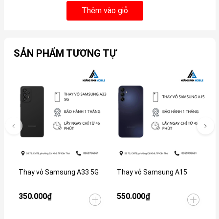
Thêm vào giỏ
SẢN PHẨM TƯƠNG TỰ
Thay vỏ Samsung A33 5G
Thay vỏ Samsung A15
T
P
350.000₫
550.000₫
5