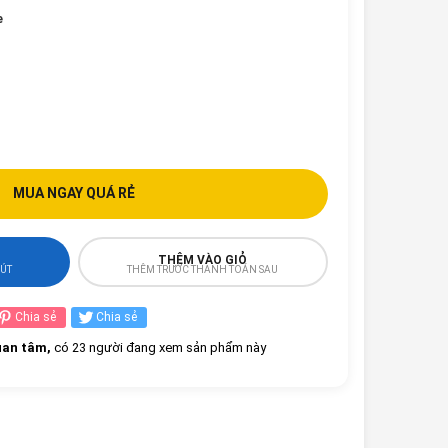
e
MUA NGAY QUÁ RẺ
THÊM VÀO GIỎ
HÚT
THÊM TRƯỚC THANH TOÁN SAU
Chia sẻ
Chia sẻ
an tâm,
có 23 người đang xem sản phẩm này