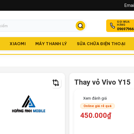
Email
GỌI MUA
HÀNG
09697966
O
XIAOMI
MÁY THANH LÝ
SỬA CHỮA ĐIỆN THOẠI
Thay vỏ Vivo Y15
Xem đánh giá
Online giá rẻ quá
450.000₫