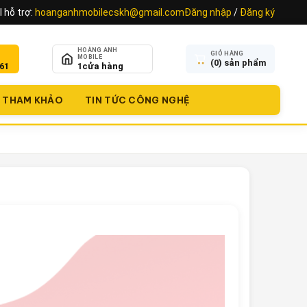
 hỗ trợ:
hoanganhmobilecskh@gmail.com
Đăng nhập
/
Đăng ký
HOÀNG ANH
GIỎ HÀNG
MOBILE
(
0
) sản phẩm
61
1
cửa hàng
THAM KHẢO
TIN TỨC CÔNG NGHỆ