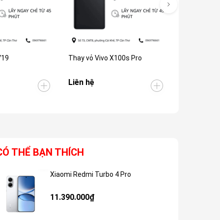
V19
Thay vỏ Vivo X100s Pro
Thay vỏ Viv
Liên hệ
450.000₫
CÓ THỂ BẠN THÍCH
Xiaomi Redmi Turbo 4 Pro
Giảm 48%
11.390.000₫