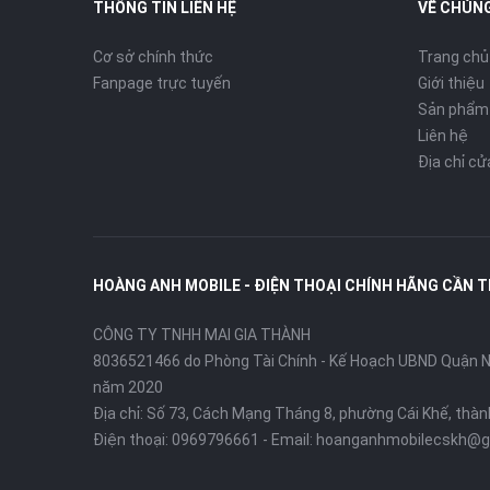
THÔNG TIN LIÊN HỆ
VỀ CHÚNG
Cơ sở chính thức
Trang chủ
Fanpage trực tuyến
Giới thiệu
Sản phẩm
Liên hệ
Địa chỉ c
HOÀNG ANH MOBILE - ĐIỆN THOẠI CHÍNH HÃNG CẦN 
CÔNG TY TNHH MAI GIA THÀNH
8036521466 do Phòng Tài Chính - Kế Hoạch UBND Quận Ni
năm 2020
Địa chỉ:
Số 73, Cách Mạng Tháng 8, phường Cái Khế, thà
Điện thoại:
0969796661
- Email:
hoanganhmobilecskh@g