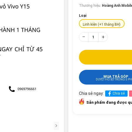
Thương hiệu:
Hoàng Anh Mobil
Loại
Linh kiện (+1 tháng BH)
–
+
MUA TRẢ GÓP
DUYỆT HỒ SƠ TRONG 5 P
Chia sẻ ngay:
Chia sẻ
Sản phẩm đang được qu