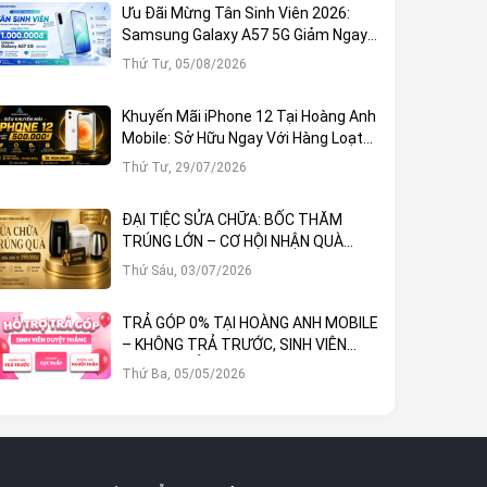
Ưu Đãi Mừng Tân Sinh Viên 2026:
Samsung Galaxy A57 5G Giảm Ngay
1.000.000đ
Thứ Tư, 05/08/2026
Khuyến Mãi iPhone 12 Tại Hoàng Anh
Mobile: Sở Hữu Ngay Với Hàng Loạt
Ưu Đãi Hấp Dẫn
Thứ Tư, 29/07/2026
ĐẠI TIỆC SỬA CHỮA: BỐC THĂM
TRÚNG LỚN – CƠ HỘI NHẬN QUÀ
KHỦNG TẠI HOÀNG ANH MOBILE
Thứ Sáu, 03/07/2026
TRẢ GÓP 0% TẠI HOÀNG ANH MOBILE
– KHÔNG TRẢ TRƯỚC, SINH VIÊN
DUYỆT THẲNG!
Thứ Ba, 05/05/2026