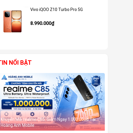
Vivo iQOO Z10 Turbo Pro 5G
Giảm 59%
8.990.000₫
TIN NỔI BẬT
Khuyến Mãi realme C85: Giảm Ngay 1.000.000đ Tại
Hoàng Anh Mobile