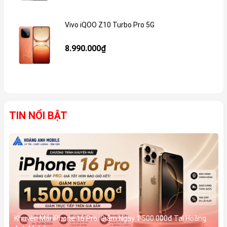
Vivo iQOO Z10 Turbo Pro 5G
Gi
8.990.000₫
TIN NỔI BẬT
Khuyến Mãi iPhone 16 Pro: Giảm Ngay 1.500.000đ Tại Hoàng