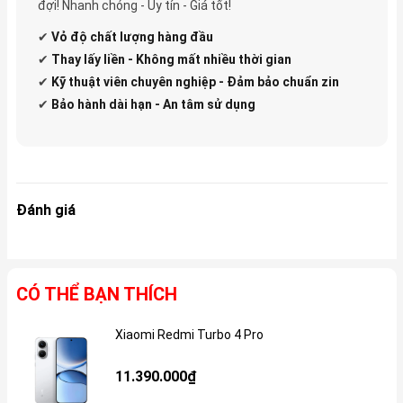
đợi! Nhanh chóng - Uy tín - Giá tốt!
✔
Vỏ độ
chất lượng hàng đầu
✔
Thay lấy liền - Không mất nhiều thời gian
✔
Kỹ thuật viên chuyên nghiệp - Đảm bảo chuẩn zin
✔
Bảo hành dài hạn - An tâm sử dụng
Đánh giá
CÓ THỂ BẠN THÍCH
Xiaomi Redmi Turbo 4 Pro
Gi
11.390.000₫