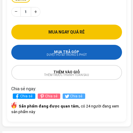
–
+
MUA NGAY QUÁ RẺ
MUA TRẢ GÓP
DUYỆT HỒ SƠ TRONG 5 PHÚT
THÊM VÀO GIỎ
THÊM TRƯỚC THANH TOÁN SAU
Chia sẻ ngay:
Chia sẻ
Chia sẻ
Chia sẻ
Sản phẩm đang được quan tâm,
có 24 người đang xem
sản phẩm này