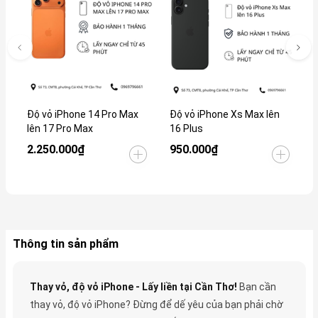
Độ vỏ iPhone 14 Pro Max
Độ vỏ iPhone Xs Max lên
Đ
lên 17 Pro Max
16 Plus
2.250.000₫
950.000₫
1
Thông tin sản phẩm
Thay vỏ, độ vỏ iPhone - Lấy liền tại Cần Thơ!
Bạn cần
thay vỏ, độ vỏ iPhone? Đừng để dế yêu của bạn phải chờ