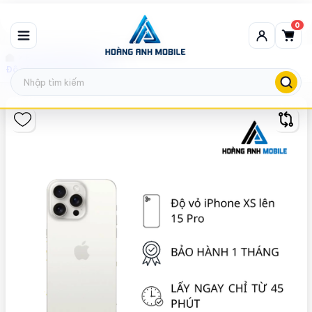
0
Độ Vỏ IPHONE (HOT)
Độ vỏ iPhone Xs lên 15 Pro