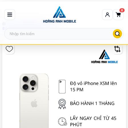
0
Độ Vỏ IPHONE (HOT)
Độ vỏ iPhone Xsm lên 15 Pro Max