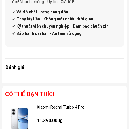
đợi! Nhanh chóng - Uy tín - Giá tốt!
✔
Vỏ độ
chất lượng hàng đầu
✔
Thay lấy liền - Không mất nhiều thời gian
✔
Kỹ thuật viên chuyên nghiệp - Đảm bảo chuẩn zin
✔
Bảo hành dài hạn - An tâm sử dụng
Đánh giá
CÓ THỂ BẠN THÍCH
Xiaomi Redmi Turbo 4 Pro
Gi
11.390.000₫