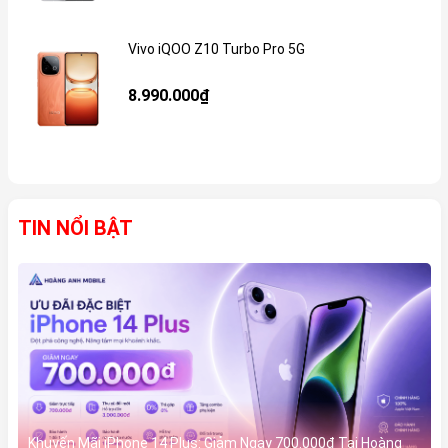
Vivo iQOO Z10 Turbo Pro 5G
Gi
8.990.000₫
TIN NỔI BẬT
Khuyến Mãi iPhone 14 Plus: Giảm Ngay 700.000đ Tại Hoàng