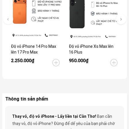
Độ vỏ iPhone 14 Pro Max
Độ vỏ iPhone Xs Max lên
Đ
lên 17 Pro Max
16 Plus
2.250.000₫
950.000₫
1
Thông tin sản phẩm
Thay vỏ, độ vỏ iPhone - Lấy liền tại Cần Thơ!
Bạn cần
thay vỏ, độ vỏ iPhone? Đừng để dế yêu của bạn phải chờ