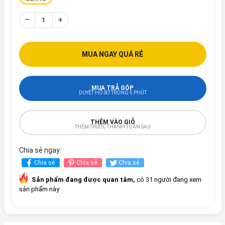
–
+
MUA NGAY QUÁ RẺ
MUA TRẢ GÓP
DUYỆT HỒ SƠ TRONG 5 PHÚT
THÊM VÀO GIỎ
THÊM TRƯỚC THANH TOÁN SAU
Chia sẻ ngay:
Chia sẻ
Chia sẻ
Chia sẻ
Sản phẩm đang được quan tâm,
có 31 người đang xem
sản phẩm này