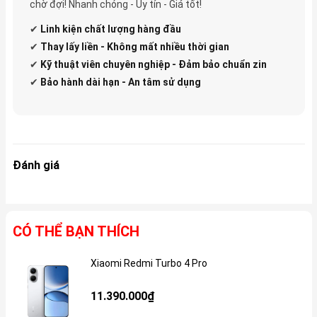
chờ đợi! Nhanh chóng - Uy tín - Giá tốt!
✔
Linh kiện
chất lượng hàng đầu
✔
Thay lấy liền - Không mất nhiều thời gian
✔
Kỹ thuật viên chuyên nghiệp - Đảm bảo chuẩn zin
✔
Bảo hành dài hạn - An tâm sử dụng
Đánh giá
CÓ THỂ BẠN THÍCH
Xiaomi Redmi Turbo 4 Pro
Gi
11.390.000₫