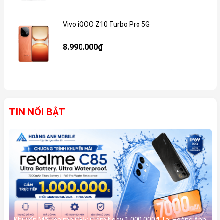
Vivo iQOO Z10 Turbo Pro 5G
Gi
8.990.000₫
TIN NỔI BẬT
Khuyến Mãi realme C85: Giảm Ngay 1.000.000đ Tại Hoàng Anh