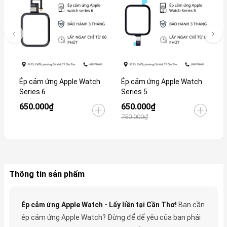
Ép cảm ứng Apple Watch
Ép cảm ứng Apple Watch
É
Series 6
Series 5
S
650.000₫
650.000₫
6
750.000₫
7
Thông tin sản phẩm
Ép cảm ứng Apple Watch - Lấy liền tại Cần Thơ!
Bạn cần
ép cảm ứng Apple Watch? Đừng để dế yêu của bạn phải