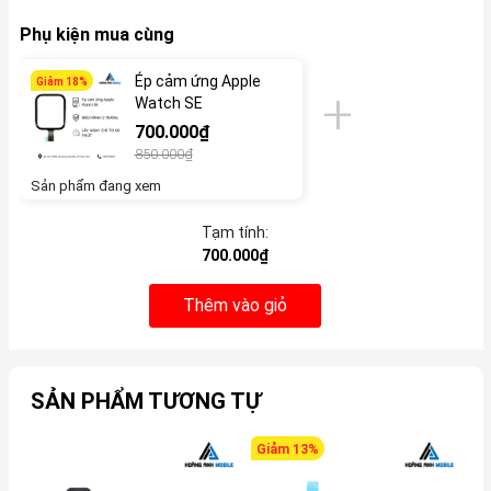
Phụ kiện mua cùng
Ép cảm ứng Apple
Giảm 18%
Watch SE
700.000₫
850.000₫
Sản phẩm đang xem
Tạm tính:
700.000₫
Thêm vào giỏ
SẢN PHẨM TƯƠNG TỰ
Giảm 13%
G