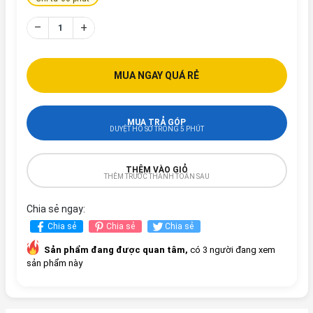
–
+
MUA NGAY QUÁ RẺ
MUA TRẢ GÓP
DUYỆT HỒ SƠ TRONG 5 PHÚT
THÊM VÀO GIỎ
THÊM TRƯỚC THANH TOÁN SAU
Chia sẻ ngay:
Chia sẻ
Chia sẻ
Chia sẻ
Sản phẩm đang được quan tâm,
có 3 người đang xem
sản phẩm này