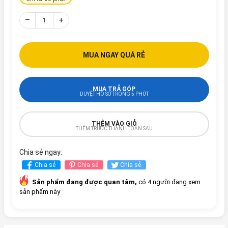
–
+
MUA NGAY QUÁ RẺ
MUA TRẢ GÓP
DUYỆT HỒ SƠ TRONG 5 PHÚT
THÊM VÀO GIỎ
THÊM TRƯỚC THANH TOÁN SAU
Chia sẻ ngay:
Chia sẻ
Chia sẻ
Chia sẻ
Sản phẩm đang được quan tâm,
có 4 người đang xem
sản phẩm này