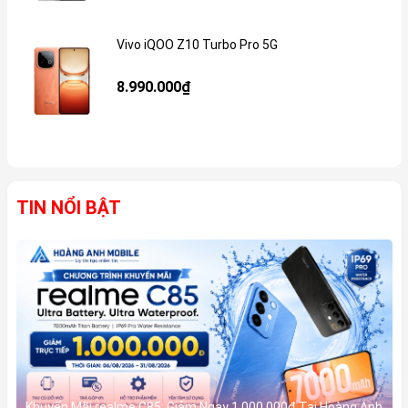
Vivo iQOO Z10 Turbo Pro 5G
Gi
8.990.000₫
TIN NỔI BẬT
Khuyến Mãi realme C85: Giảm Ngay 1.000.000đ Tại Hoàng Anh