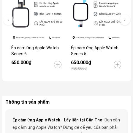
Ép cảm ứng Apple Watch
Ép cảm ứng Apple Watch
É
Series 6
Series 5
S
650.000₫
650.000₫
6
750.000₫
7
Thông tin sản phẩm
Ép cảm ứng Apple Watch - Lấy liền tại Cần Thơ!
Bạn cần
ép cảm ứng Apple Watch? Đừng để dế yêu của bạn phải