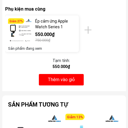
Phụ kiện mua cùng
Ép cảm ứng Apple
Giảm 27%
Watch Series 1
550.000₫
750.000₫
Sản phẩm đang xem
Tạm tính:
550.000₫
Thêm vào giỏ
SẢN PHẨM TƯƠNG TỰ
Giảm 13%
G