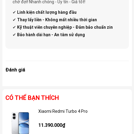
chờ đợi! Nhanh chóng - Uy tín - Giá tốt!
✔
Linh kiện
chất lượng hàng đầu
✔
Thay lấy liền - Không mất nhiều thời gian
✔
Kỹ thuật viên chuyên nghiệp - Đảm bảo chuẩn zin
✔
Bảo hành dài hạn - An tâm sử dụng
Đánh giá
CÓ THỂ BẠN THÍCH
Xiaomi Redmi Turbo 4 Pro
Gi
11.390.000₫