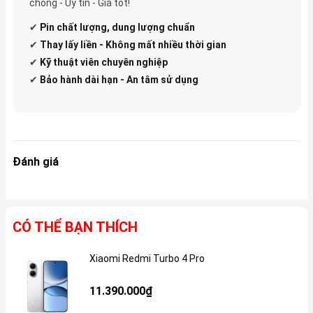
chóng - Uy tín - Giá tốt!
✔
Pin
chất lượng, dung lượng chuẩn
✔
Thay lấy liền - Không mất nhiều thời gian
✔
Kỹ thuật viên chuyên nghiệp
✔
Bảo hành dài hạn - An tâm sử dụng
Đánh giá
CÓ THỂ BẠN THÍCH
Xiaomi Redmi Turbo 4 Pro
Gi
11.390.000₫