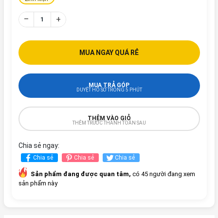
–
+
MUA NGAY QUÁ RẺ
MUA TRẢ GÓP
DUYỆT HỒ SƠ TRONG 5 PHÚT
THÊM VÀO GIỎ
THÊM TRƯỚC THANH TOÁN SAU
Chia sẻ ngay:
Chia sẻ
Chia sẻ
Chia sẻ
Sản phẩm đang được quan tâm,
có 45 người đang xem
sản phẩm này