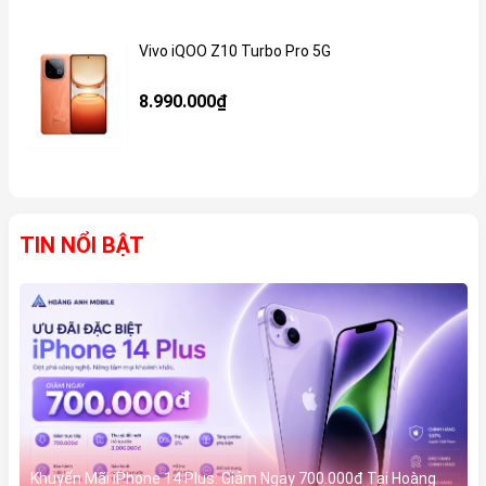
Vivo iQOO Z10 Turbo Pro 5G
Gi
8.990.000₫
TIN NỔI BẬT
Khuyến Mãi iPhone 14 Plus: Giảm Ngay 700.000đ Tại Hoàng