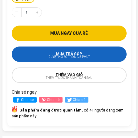
–
+
MUA NGAY QUÁ RẺ
MUA TRẢ GÓP
DUYỆT HỒ SƠ TRONG 5 PHÚT
THÊM VÀO GIỎ
THÊM TRƯỚC THANH TOÁN SAU
Chia sẻ ngay:
Chia sẻ
Chia sẻ
Chia sẻ
Sản phẩm đang được quan tâm,
có 41 người đang xem
sản phẩm này