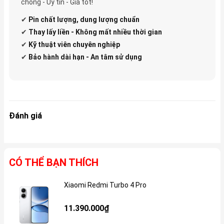
chóng - Uy tín - Giá tốt!
✔
Pin
chất lượng, dung lượng chuẩn
✔
Thay lấy liền - Không mất nhiều thời gian
✔
Kỹ thuật viên chuyên nghiệp
✔
Bảo hành dài hạn - An tâm sử dụng
Đánh giá
CÓ THỂ BẠN THÍCH
Xiaomi Redmi Turbo 4 Pro
Gi
11.390.000₫