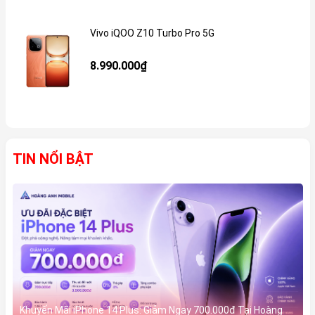
Vivo iQOO Z10 Turbo Pro 5G
Gi
8.990.000₫
TIN NỔI BẬT
Khuyến Mãi iPhone 14 Plus: Giảm Ngay 700.000đ Tại Hoàng