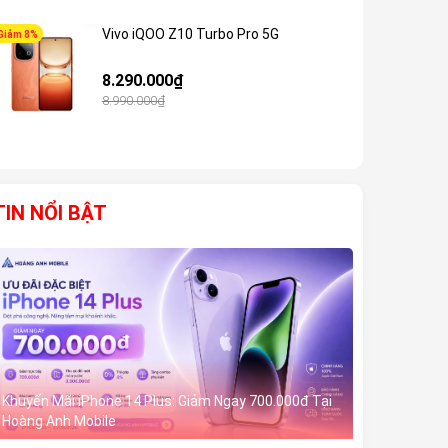
Vivo iQOO Z10 Turbo Pro 5G
Giảm 8%
Giảm 6%
8.290.000₫
8.990.000₫
TIN NỔI BẬT
Khuyến Mãi iPhone 14 Plus: Giảm Ngay 700.000đ Tại
Hoàng Anh Mobile