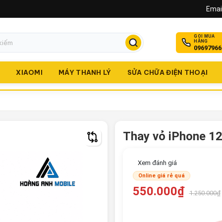
Email
GỌI MUA
HÀNG
09697966
O
XIAOMI
MÁY THANH LÝ
SỬA CHỮA ĐIỆN THOẠI
Thay vỏ iPhone 1
Xem đánh giá
Online giá rẻ quá
550.000₫
1.250.000₫