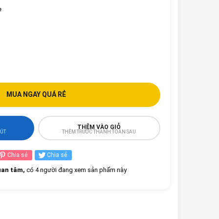
e
MUA NGAY QUÁ RẺ
THÊM VÀO GIỎ
HÚT
THÊM TRƯỚC THANH TOÁN SAU
Chia sẻ
Chia sẻ
an tâm,
có 4 người đang xem sản phẩm này