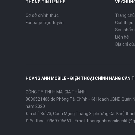
THÔNG TIN LIÊN HỆ
VỀ CHÚNG
Cơ sở chính thức
Trang chủ
Fanpage trực tuyến
Giới thiệu
Sản phẩm
Liên hệ
Địa chỉ c
HOÀNG ANH MOBILE - ĐIỆN THOẠI CHÍNH HÃNG CẦN 
CÔNG TY TNHH MAI GIA THÀNH
8036521466 do Phòng Tài Chính - Kế Hoạch UBND Quận Ni
năm 2020
Địa chỉ:
Số 73, Cách Mạng Tháng 8, phường Cái Khế, thà
Điện thoại:
0969796661
- Email:
hoanganhmobilecskh@g