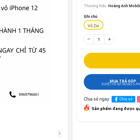
Thương hiệu:
Hoàng Anh Mobil
Ghi chú
Vỏ Zin
–
+
MUA TRẢ GÓP
DUYỆT HỒ SƠ TRONG 5 P
Chia sẻ ngay:
Chia sẻ
Sản phẩm đang được qu