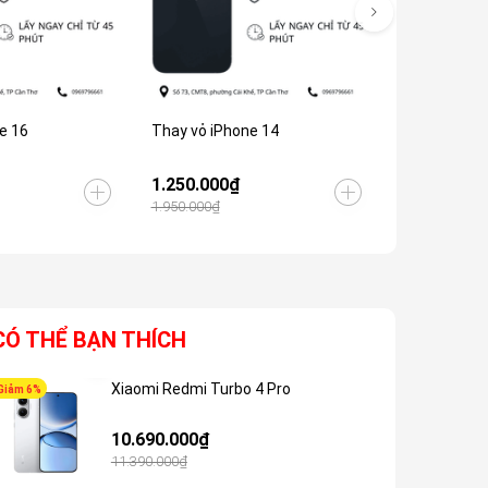
e 16
Thay vỏ iPhone 14
Thay vỏ iPh
1.250.000₫
1.800.000
1.950.000₫
2.500.000₫
CÓ THỂ BẠN THÍCH
Xiaomi Redmi Turbo 4 Pro
Giảm 6%
Giảm 5%
10.690.000₫
11.390.000₫