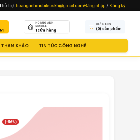
 hỗ trợ:
hoanganhmobilecskh@gmail.com
Đăng nhập
/
Đăng ký
HOÀNG ANH
GIỎ HÀNG
MOBILE
(
0
) sản phẩm
61
1
cửa hàng
THAM KHẢO
TIN TỨC CÔNG NGHỆ
2
(-56%)