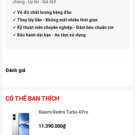
chóng - Uy tín - Giá tốt!
✔
Vỏ độ
chất lượng hàng đầu
✔
Thay lấy liền - Không mất nhiều thời gian
✔
Kỹ thuật viên chuyên nghiệp - Đảm bảo chuẩn zin
✔
Bảo hành dài hạn - An tâm sử dụng
Đánh giá
CÓ THỂ BẠN THÍCH
Xiaomi Redmi Turbo 4 Pro
Gi
11.390.000₫