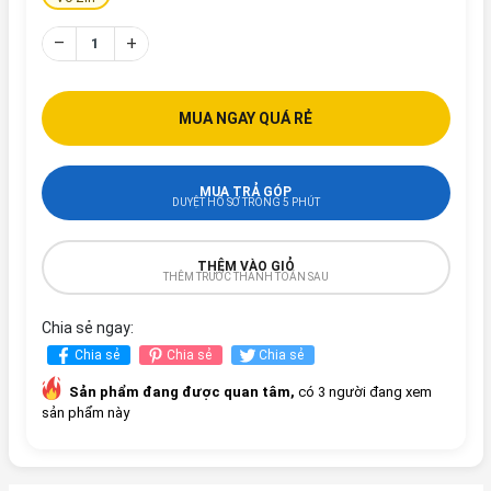
–
+
MUA NGAY QUÁ RẺ
MUA TRẢ GÓP
DUYỆT HỒ SƠ TRONG 5 PHÚT
THÊM VÀO GIỎ
THÊM TRƯỚC THANH TOÁN SAU
Chia sẻ ngay:
Chia sẻ
Chia sẻ
Chia sẻ
Sản phẩm đang được quan tâm,
có 3 người đang xem
sản phẩm này