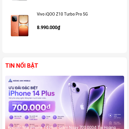
Vivo iQOO Z10 Turbo Pro 5G
Gi
8.990.000₫
TIN NỔI BẬT
Khuyến Mãi iPhone 14 Plus: Giảm Ngay 700.000đ Tại Hoàng