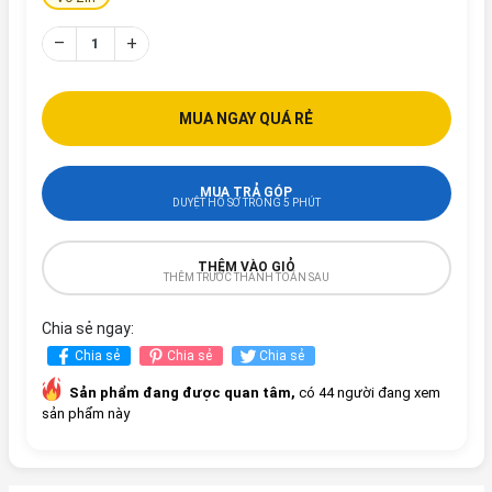
–
+
MUA NGAY QUÁ RẺ
MUA TRẢ GÓP
DUYỆT HỒ SƠ TRONG 5 PHÚT
THÊM VÀO GIỎ
THÊM TRƯỚC THANH TOÁN SAU
Chia sẻ ngay:
Chia sẻ
Chia sẻ
Chia sẻ
Sản phẩm đang được quan tâm,
có 44 người đang xem
sản phẩm này