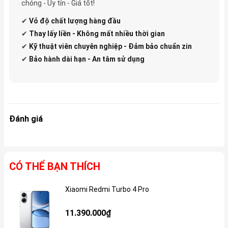
chóng - Uy tín - Giá tốt!
✔
Vỏ độ
chất lượng hàng đầu
✔
Thay lấy liền - Không mất nhiều thời gian
✔
Kỹ thuật viên chuyên nghiệp - Đảm bảo chuẩn zin
✔
Bảo hành dài hạn - An tâm sử dụng
Đánh giá
CÓ THỂ BẠN THÍCH
Xiaomi Redmi Turbo 4 Pro
Gi
11.390.000₫