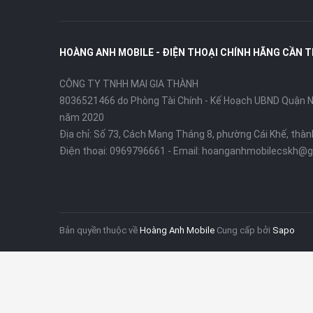
Sạc nhan
Sạc nhanh
Sạc khôn
Hỗ trợ sạ
HOÀNG ANH MOBILE - ĐIỆN THOẠI CHÍNH HÃNG CẦN 
Khung nh
CÔNG TY TNHH MAI GIA THÀNH
Mặt lưng 
8036521466 do Phòng Tài Chính - Kế Hoạch UBND Quận Ni
năm 2020
Thiết kế
Màn hình 
Địa chỉ:
Số 73, Cách Mạng Tháng 8, phường Cái Khế, thà
Cảm biến 
Điện thoại:
0969796661
- Email:
hoanganhmobilecskh@g
IP68 / IP6
Vivo X200 Ultra – Siêu Phẩm Flagship M
Bản quyền thuộc về
Hoàng Anh Mobile
Cung cấp bởi
Sapo
Nếu bạn đang tìm kiếm một chiếc smartphone hội 
lượng pin khủng
, Vivo X200 Ultra chắc chắn là cái 
nhất của Vivo, mang đến trải nghiệm vượt trội từ 