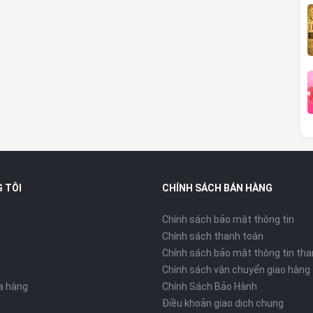
30
6GB, LPDDR5X Ultra (4 kênh)
1TB, UFS 4.1
 TÔI
CHÍNH SÁCH BÁN HÀNG
IM
Chính sách bảo mật thông tin
Chính sách thanh toán
Chính sách bảo mật thông tin tha
on 6000mAh
Chính sách vận chuyển giao hàng
ửa hàng
Chính Sách Bảo Hành
Điều khoản giao dịch chung