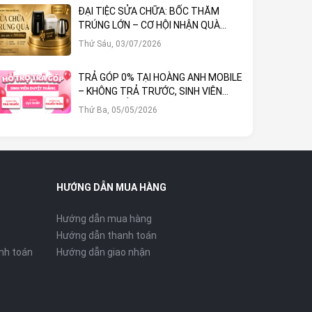
ĐẠI TIỆC SỬA CHỮA: BỐC THĂM
TRÚNG LỚN – CƠ HỘI NHẬN QUÀ
KHỦNG TẠI HOÀNG ANH MOBILE
Thứ Sáu, 03/07/2026
TRẢ GÓP 0% TẠI HOÀNG ANH MOBILE
– KHÔNG TRẢ TRƯỚC, SINH VIÊN
DUYỆT THẲNG!
Thứ Ba, 05/05/2026
HƯỚNG DẪN MUA HÀNG
Hướng dẫn mua hàng
Hướng dẫn thanh toán
nh toán
Hướng dẫn giao nhận