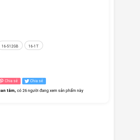
16-512GB
16-1T
Chia sẻ
Chia sẻ
an tâm,
có 26 người đang xem sản phẩm này