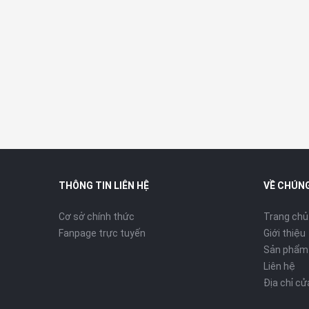
Chip đồ họa độc lập
Adreno 8
RAM
12GB – 1
Bộ nhớ trong
256GB – 
THÔNG TIN LIÊN HỆ
VỀ CHÚNG
Thẻ SIM
2 Nano S
Cơ sở chính thức
Trang chủ
Fanpage trực tuyến
Giới thiệu
Sản phẩm
Dung lượng pin
Si/C Li-I
Liên hệ
Địa chỉ c