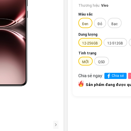
Thương hiệu:
Vivo
Màu sắc
Đen
Đỏ
Bạc
Dung lượng
12-256GB
12-512GB
Tình trạng
MỚI
QSD
Chia sẻ ngay:
Chia sẻ
Sản phẩm đang được qu