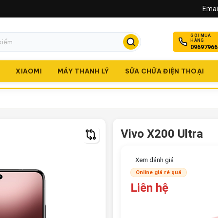
Email
GỌI MUA
HÀNG
09697966
O
XIAOMI
MÁY THANH LÝ
SỬA CHỮA ĐIỆN THOẠI
Vivo X200 Ultra
Xem đánh giá
Online giá rẻ quá
Liên hệ