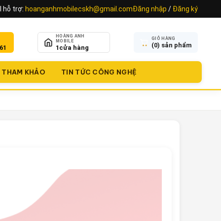
 hỗ trợ:
hoanganhmobilecskh@gmail.com
Đăng nhập
/
Đăng ký
HOÀNG ANH
GIỎ HÀNG
MOBILE
(
0
) sản phẩm
61
1
cửa hàng
THAM KHẢO
TIN TỨC CÔNG NGHỆ