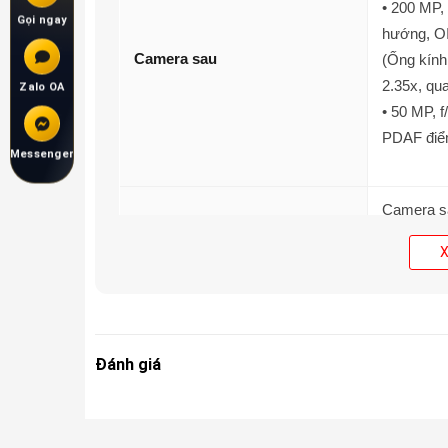
• 200 MP,
Gọi ngay
hướng, OI
Camera sau
(Ống kính
2.35x, qu
Zalo OA
• 50 MP, f
PDAF điể
Messenger
Camera
s
1080p@30/
Quay phim
Log, HDR
Camera t
Camera trước
50 MP, f/
Đánh giá
Qualcomm
CPU
(2x4.32 