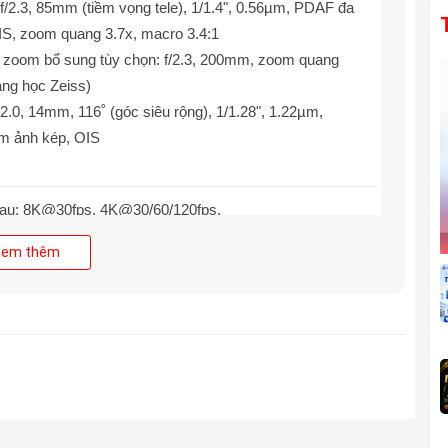
 f/2.3, 85mm (tiềm vọng tele), 1/1.4", 0.56µm, PDAF đa
S, zoom quang 3.7x, macro 3.4:1
 zoom bổ sung tùy chọn: f/2.3, 200mm, zoom quang
ang học Zeiss)
/2.0, 14mm, 116˚ (góc siêu rộng), 1/1.28", 1.22µm,
m ảnh kép, OIS
au:
8K@30fps, 4K@30/60/120fps,
60/120/240fps, gyro-EIS, Dolby Vision HDR, 10-bit
Xem thêm
10+
rước:
4K@30/60fps, 1080p@30/60fps
2.5, 24mm (góc rộng), 1/2.76", 0.64µm, AF, HDR
 SM8750-AB Snapdragon 8 Elite (3 nm), 8 nhân
GHz & 6x3.53 GHz)