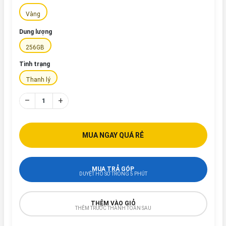
Vàng
Dung lượng
256GB
Tình trạng
Thanh lý
–
+
MUA NGAY QUÁ RẺ
MUA TRẢ GÓP
DUYỆT HỒ SƠ TRONG 5 PHÚT
THÊM VÀO GIỎ
THÊM TRƯỚC THANH TOÁN SAU