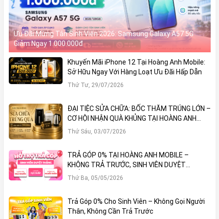
Nhanh tay đến
Hoàng Anh Mobile
để chọn cho mình
chiếc smartphone thanh lý ưng ý –
giá rẻ, chất lượng
Ưu Đãi Mừng Tân Sinh Viên 2026: Samsung Galaxy A57 5G
đảm bảo, mua là lời!
Giảm Ngay 1.000.000đ
Khuyến Mãi iPhone 12 Tại Hoàng Anh Mobile:
Sở Hữu Ngay Với Hàng Loạt Ưu Đãi Hấp Dẫn
Thứ Tư, 29/07/2026
ĐẠI TIỆC SỬA CHỮA: BỐC THĂM TRÚNG LỚN –
CƠ HỘI NHẬN QUÀ KHỦNG TẠI HOÀNG ANH
MOBILE
Thứ Sáu, 03/07/2026
TRẢ GÓP 0% TẠI HOÀNG ANH MOBILE –
KHÔNG TRẢ TRƯỚC, SINH VIÊN DUYỆT
THẲNG!
Thứ Ba, 05/05/2026
Trả Góp 0% Cho Sinh Viên – Không Gọi Người
Thân, Không Cần Trả Trước