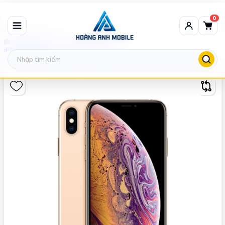
0
Máy thanh lý
iPhone Xs (MLK) - THANH LÝ/789725