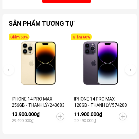
SẢN PHẨM TƯƠNG TỰ
Giảm 53%
Giảm 60%
G
IPHONE 14 PRO MAX
IPHONE 14 PRO MAX
I
256GB - THANH LÝ/243683
128GB - THANH LÝ/574208
T
13.900.000₫
11.900.000₫
6
29.490.000₫
29.490.000₫
1