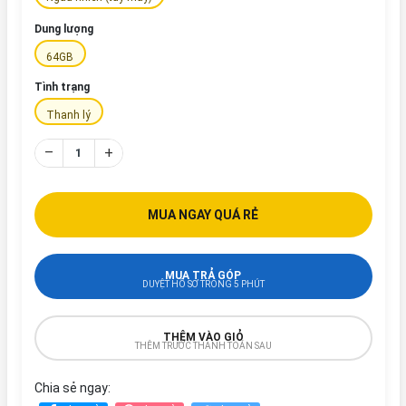
Dung lượng
64GB
Tình trạng
Thanh lý
–
+
MUA NGAY QUÁ RẺ
MUA TRẢ GÓP
DUYỆT HỒ SƠ TRONG 5 PHÚT
THÊM VÀO GIỎ
THÊM TRƯỚC THANH TOÁN SAU
Chia sẻ ngay: