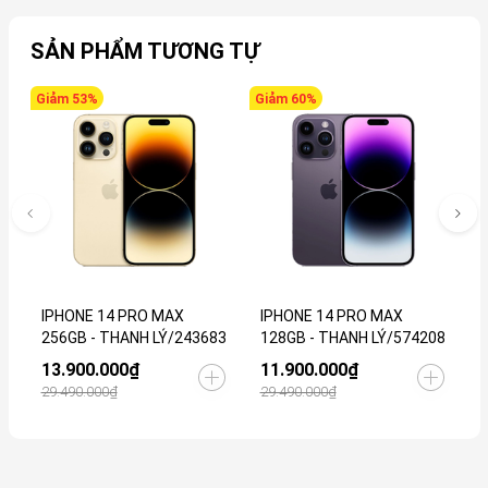
SẢN PHẨM TƯƠNG TỰ
Giảm 53%
Giảm 60%
G
IPHONE 14 PRO MAX
IPHONE 14 PRO MAX
I
256GB - THANH LÝ/243683
128GB - THANH LÝ/574208
T
13.900.000₫
11.900.000₫
6
29.490.000₫
29.490.000₫
1