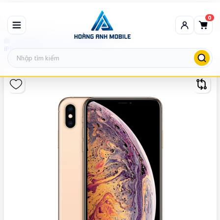
0
Máy thanh lý
iPhone Xs Max - THANH LÝ/799122