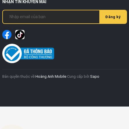
Màn hình AMOLED sống động
NHẬN TIN KHUYẾN MÃI
Máy được trang bị màn hình AMOLED 6.67 inch với độ
Đăng ký
phân giải 1.5K (1220 x 2712 pixels), tần số quét 120Hz và
độ sáng tối đa lên đến 1800 nits. Công nghệ Dolby Vision
cùng khả năng hiển thị 68 tỷ màu mang lại trải nghiệm
hình ảnh rực rỡ, sắc nét và chân thực, phù hợp cho cả
giải trí và công việc. Tính năng Always-on Display cũng
giúp người dùng kiểm tra thông báo và thời gian tiện lợi
hơn.
Camera 200MP dẫn đầu phân khúc
Bản quyền thuộc về
Hoàng Anh Mobile
Cung cấp bởi
Sapo
Redmi Note 13 Pro 5G sở hữu cụm ba camera sau với
camera chính 200MP, khẩu độ f/1.7, hỗ trợ lấy nét đa
hướng và chống rung quang học OIS. Bên cạnh đó là
camera góc siêu rộng 8MP và camera macro 2MP giúp
đa dạng hóa góc chụp. Camera trước 16MP cho chất