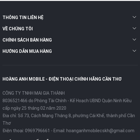
Thiết kế sang trọng và bền bỉ
THÔNG TIN LIÊN HỆ
VỀ CHÚNG TÔI
CHÍNH SÁCH BÁN HÀNG
HƯỚNG DẪN MUA HÀNG
HOÀNG ANH MOBILE - ĐIỆN THOẠI CHÍNH HÃNG CẦN THƠ
Redmi Note 13 Pro 5G sở hữu thiết kế hiện đại với khung
CÔNG TY TNHH MAI GIA THÀNH
viền vuông vức chắc chắn, mặt lưng kính bóng bẩy và
8036521466 do Phòng Tài Chính - Kế Hoạch UBND Quận Ninh Kiều
mặt kính trước Corning Gorilla Glass Victus giúp chống
cấp ngày 25 tháng 02 năm 2020
trầy xước hiệu quả. Thiết bị đạt chuẩn kháng nước, bụi
Địa chỉ:
Số 73, Cách Mạng Tháng 8, phường Cái Khế, thành phố Cần
IP54, mang lại sự an tâm khi sử dụng trong các điều kiện
Thơ
môi trường khác nhau.
Điện thoại:
0969796661
- Email:
hoanganhmobilecskh@gmail.com