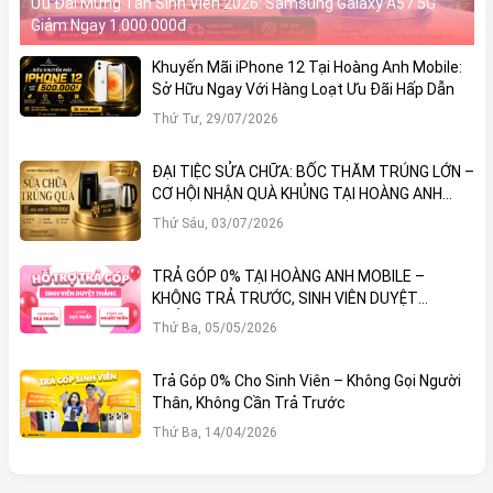
Ưu Đãi Mừng Tân Sinh Viên 2026: Samsung Galaxy A57 5G
Khung nhựa vuông vức
Giảm Ngay 1.000.000đ
Mặt lưng kính
Khuyến Mãi iPhone 12 Tại Hoàng Anh Mobile:
Thiết kế
Mặt trước Gorilla Glass Victus
Sở Hữu Ngay Với Hàng Loạt Ưu Đãi Hấp Dẫn
Cảm biến vân tay dưới màn hình
Thứ Tư, 29/07/2026
Kháng nước/bụi IP54
ĐẠI TIỆC SỬA CHỮA: BỐC THĂM TRÚNG LỚN –
CƠ HỘI NHẬN QUÀ KHỦNG TẠI HOÀNG ANH
MOBILE
Thứ Sáu, 03/07/2026
Redmi Note 13 Pro 5G: Siêu phẩm tầm
trung hội tụ thiết kế đẹp, cấu hình mạnh
TRẢ GÓP 0% TẠI HOÀNG ANH MOBILE –
và camera 200MP
KHÔNG TRẢ TRƯỚC, SINH VIÊN DUYỆT
THẲNG!
Thứ Ba, 05/05/2026
Redmi Note 13 Pro 5G là một trong những mẫu
smartphone đáng chú ý nhất trong phân khúc tầm trung
Trả Góp 0% Cho Sinh Viên – Không Gọi Người
Thân, Không Cần Trả Trước
hiện nay. Với thiết kế tinh tế, màn hình chất lượng cao,
Thứ Ba, 14/04/2026
hiệu năng ổn định và hệ thống camera vượt trội, đây là
chiếc điện thoại phù hợp cho cả công việc lẫn giải trí.