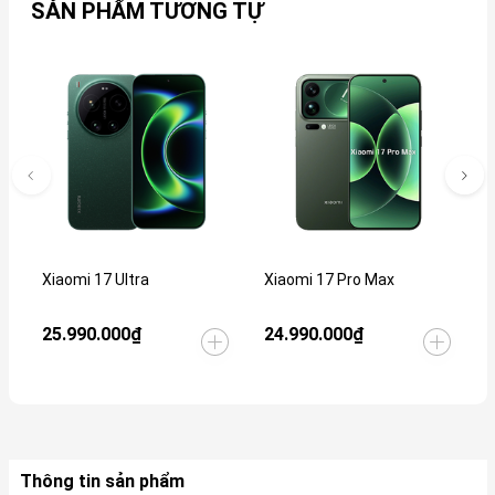
SẢN PHẨM TƯƠNG TỰ
Xiaomi 17 Ultra
Xiaomi 17 Pro Max
O
25.990.000₫
24.990.000₫
L
Thông tin sản phẩm