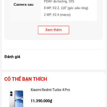
PDAF đa hướng, OIS
Camera sau
8 MP, f/2.2, 118˚ (góc siêu rộng)
2 MP, f/2.4 (macro)
Xem thêm
4K@30fps, 1080p@30/60/120fps,
Quay phim
gyro-EIS
16 MP, f/2.4 (góc rộng), HDR,
Camera
Đánh giá
panorama
trước
Quay phim: 1080p@30/60fps
Qualcomm Snapdragon 7s Gen 2 (4
CÓ THỂ BẠN THÍCH
CPU
nm), 8 nhân (4x2.4 GHz & 4x1.95
Xiaomi Redmi Turbo 4 Pro
GHz)
Gi
11.390.000₫
Chip đồ họa
Adreno 710