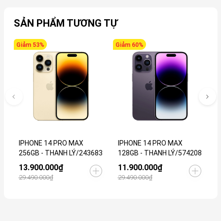
SẢN PHẨM TƯƠNG TỰ
Giảm 53%
Giảm 60%
G
IPHONE 14 PRO MAX
IPHONE 14 PRO MAX
I
256GB - THANH LÝ/243683
128GB - THANH LÝ/574208
T
13.900.000₫
11.900.000₫
6
29.490.000₫
29.490.000₫
1