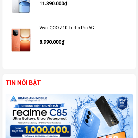
11.390.000₫
Vivo iQOO Z10 Turbo Pro 5G
Gi
8.990.000₫
TIN NỔI BẬT