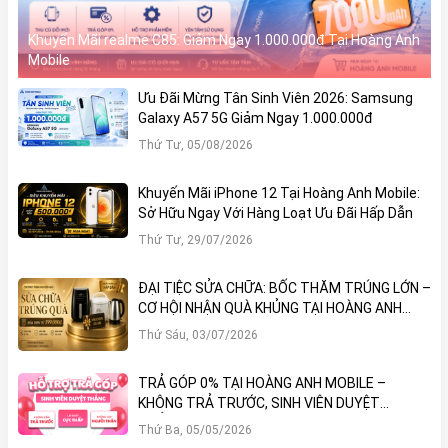
Khuyến Mãi realme C85: Giảm Ngay 1.000.000đ Tại Hoàng Anh
Mobile
Ưu Đãi Mừng Tân Sinh Viên 2026: Samsung
Galaxy A57 5G Giảm Ngay 1.000.000đ
Thứ Tư, 05/08/2026
Khuyến Mãi iPhone 12 Tại Hoàng Anh Mobile:
Sở Hữu Ngay Với Hàng Loạt Ưu Đãi Hấp Dẫn
Thứ Tư, 29/07/2026
ĐẠI TIỆC SỬA CHỮA: BỐC THĂM TRÚNG LỚN –
CƠ HỘI NHẬN QUÀ KHỦNG TẠI HOÀNG ANH
MOBILE
Thứ Sáu, 03/07/2026
TRẢ GÓP 0% TẠI HOÀNG ANH MOBILE –
KHÔNG TRẢ TRƯỚC, SINH VIÊN DUYỆT
THẲNG!
Thứ Ba, 05/05/2026