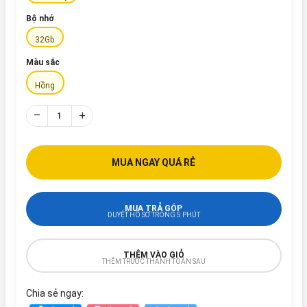
Bộ nhớ
32Gb
Màu sắc
Hồng
–
+
MUA NGAY QUÁ RẺ
MUA TRẢ GÓP
DUYỆT HỒ SƠ TRONG 5 PHÚT
THÊM VÀO GIỎ
THÊM TRƯỚC THANH TOÁN SAU
Chia sẻ ngay: